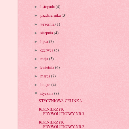
listopada
(4)
►
października
(3)
►
września
(1)
►
sierpnia
(4)
►
lipca
(3)
►
czerwca
(5)
►
maja
(5)
►
kwietnia
(6)
►
marca
(7)
►
lutego
(4)
►
stycznia
(8)
▼
STYCZNIOWA CELINKA
KOŁNIERZYK
FRYWOLITKOWY NR.3
KOŁNIERZYK
FRYWOLITKOWY NR.2