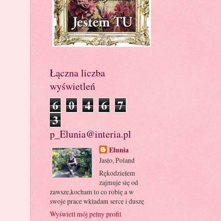
Łączna liczba
wyświetleń
6
0
4
6
7
3
p_Elunia@interia.pl
Elunia
Jasło, Poland
Rękodziełem
zajmuje się od
zawsze,kocham to co robię a w
swoje prace wkładam serce i duszę
Wyświetl mój pełny profil