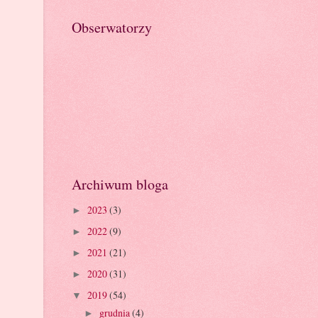
Obserwatorzy
Archiwum bloga
2023
(3)
►
2022
(9)
►
2021
(21)
►
2020
(31)
►
2019
(54)
▼
grudnia
(4)
►