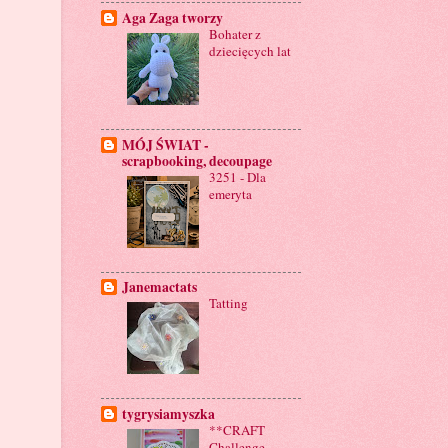
Aga Zaga tworzy
Bohater z
dziecięcych lat
MÓJ ŚWIAT -
scrapbooking, decoupage
3251 - Dla
emeryta
Janemactats
Tatting
tygrysiamyszka
**CRAFT
Challenge