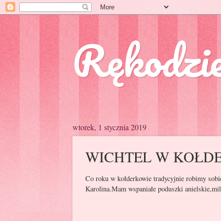
Rękodzie
wtorek, 1 stycznia 2019
WICHTEL W KOŁD
Co roku w kołderkowie tradycyjnie robimy sobie
Karolina.Mam wspaniałe poduszki anielskie,mil
Prezent od Ka