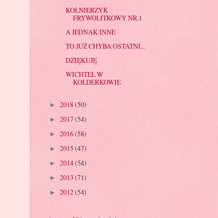
KOŁNIERZYK
FRYWOLITKOWY NR.1
A JEDNAK INNE
TO JUŻ CHYBA OSTATNI...
DZIĘKUJĘ
WICHTEL W
KOŁDERKOWIE
2018
(50)
►
2017
(54)
►
2016
(58)
►
2015
(47)
►
2014
(54)
►
2013
(71)
►
2012
(54)
►