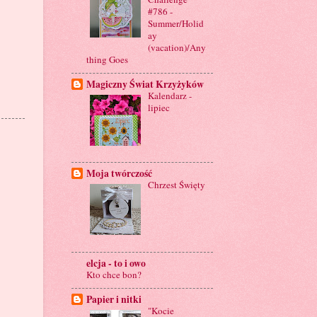
#786 -
Summer/Holid
ay
(vacation)/Any
thing Goes
Magiczny Świat Krzyżyków
Kalendarz -
lipiec
Moja twórczość
Chrzest Święty
elcja - to i owo
Kto chce bon?
Papier i nitki
"Kocie